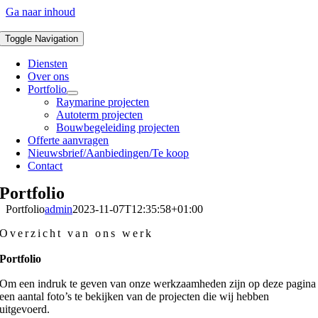
Ga naar inhoud
Toggle Navigation
Diensten
Over ons
Portfolio
Raymarine projecten
Autoterm projecten
Bouwbegeleiding projecten
Offerte aanvragen
Nieuwsbrief/Aanbiedingen/Te koop
Contact
Portfolio
Portfolio
admin
2023-11-07T12:35:58+01:00
Overzicht van ons werk
Portfolio
Om een indruk te geven van onze werkzaamheden zijn op deze pagina
een aantal foto’s te bekijken van de projecten die wij hebben
uitgevoerd.