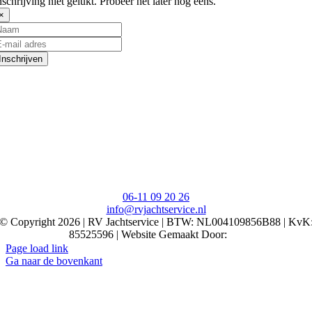
nschrijving niet gelukt. Probeer het later nog eens.
×
Inschrijven
06-11 09 20 26
info@rvjachtservice.nl
© Copyright 2026 | RV Jachtservice | BTW: NL004109856B88 | KvK
85525596 | Website Gemaakt Door:
Page load link
Ga naar de bovenkant